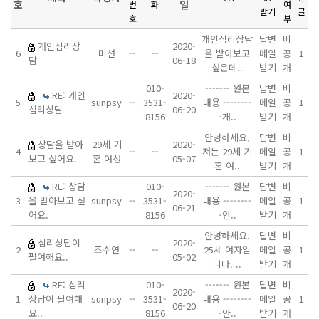
호
일
번
화
여
받기
글
호
부
개인심리상담
답변
비
개인심리상
2020-
6
미선
--
--
을 받아보고
메일
공
1
담
06-18
싶은데..
받기
개
010-
------- 원본
답변
비
RE: 개인
2020-
5
sunpsy
--
3531-
내용 --------
메일
공
1
심리상담
06-20
8156
-개..
받기
개
안녕하세요,
답변
비
상담을 받아
29세 기
2020-
4
--
--
저는 29세 기
메일
공
1
보고 싶어요.
혼 여성
05-07
혼 여..
받기
개
RE: 상담
010-
------- 원본
답변
비
2020-
3
을 받아보고 싶
sunpsy
--
3531-
내용 --------
메일
공
1
06-21
어요.
8156
-안..
받기
개
안녕하세요.
답변
비
심리상담이
2020-
2
조수연
--
--
25세 여자입
메일
공
1
필여해요..
05-02
니다. ..
받기
개
RE: 심리
010-
------- 원본
답변
비
2020-
1
상담이 필여해
sunpsy
--
3531-
내용 --------
메일
공
1
06-20
요..
8156
-안..
받기
개