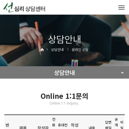
Tog
navi
상담안내
상담안내
온라인 상담
상담안내
Online 1:1문의
Online 1:1 Inquiry .
전
공
답변
비
번
작성
화
휴대전
개
제목
작성자
내용
메일
밀